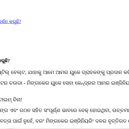
୍ଶନ କରୁଛି?
ରୁଛି?
ଷ୍ଟିଲ୍ ବେଲ୍ଟ, ଯାହାକୁ ଆମେ ଆମର ୟୁକେ ଗ୍ରାହକଙ୍କୁ ପ୍ରଦାନ କରିଥ
ମିଟର ଚଉଡା - ମିଙ୍ଗକେର ୟୁକେ ସେବା କେନ୍ଦ୍ରର ଆମର ଇଞ୍ଜିନିୟରି
ାଇମ୍ ବିନା!
ରଙ୍ଗ ଏବଂ ଗଠନ ସହିତ ସଂପୂର୍ଣ୍ଣ ଭାବରେ ବେକ୍ ହୋଇଥିବା, ଉଚ୍ଚମା
୍ତା ପାଇଁ ନୁହେଁ, ବରଂ ମିଙ୍ଗକେର ଇଞ୍ଜିନିୟରିଂ ଦଳର ବୃତ୍ତିଗତ 