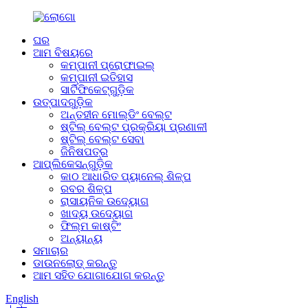
ଘର
ଆମ ବିଷୟରେ
କମ୍ପାନୀ ପ୍ରୋଫାଇଲ୍
କମ୍ପାନୀ ଇତିହାସ
ସାର୍ଟିଫିକେଟ୍‌ଗୁଡ଼ିକ
ଉତ୍ପାଦଗୁଡ଼ିକ
ଅନ୍ତହୀନ ମୋଲ୍ଡିଂ ବେଲ୍ଟ
ଷ୍ଟିଲ୍ ବେଲ୍ଟ ପ୍ରକ୍ରିୟା ପ୍ରଣାଳୀ
ଷ୍ଟିଲ୍ ବେଲ୍ଟ ସେବା
ଜିନିଷପତ୍ର
ଆପ୍ଲିକେସନ୍‌ଗୁଡ଼ିକ
କାଠ ଆଧାରିତ ପ୍ୟାନେଲ୍ ଶିଳ୍ପ
ରବର ଶିଳ୍ପ
ରାସାୟନିକ ଉଦ୍ୟୋଗ
ଖାଦ୍ୟ ଉଦ୍ୟୋଗ
ଫିଲ୍ମ କାଷ୍ଟିଂ
ଅନ୍ୟାନ୍ୟ
ସମାଚାର
ଡାଉନଲୋଡ୍ କରନ୍ତୁ
ଆମ ସହିତ ଯୋଗାଯୋଗ କରନ୍ତୁ
English