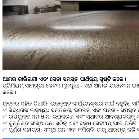
ଆମର କାରିଗରୀ ଏବଂ ସେବା ସମସ୍ତ ପାର୍ଥକ୍ୟ ସୃଷ୍ଟି କରେ।
ପ୍ରିମିୟମ୍ ସାମଗ୍ରୀ କେବଳ ମୂଳଦୁଆ - ଏହା ଆମର ଯତ୍ନବାନ ଇଞ୍ଜ
କରେ।
ଯତ୍ନର ସହିତ ତିଆରି: ଉତ୍କୃଷ୍ଟ କାର୍ଯ୍ୟଦକ୍ଷତା ପାଇଁ ବହୁବିଧ ସଠି
✅ ସିଦ୍ଧତାର ଲକ୍ଷ୍ୟ: ସମତଳତା, ସରଳତା ଏବଂ ଘନତା - ସମସ୍ତ
✅ ଉପଯୁକ୍ତ ସମାଧାନ: ଉପକରଣ ଏବଂ ସ୍ଥାନର ଆବଶ୍ୟକତାକୁ ସମ୍ପ
✅ ବୃତ୍ତିଗତ ସଂସ୍ଥାପନ: ସଠିକ୍ ଏବଂ ଦକ୍ଷ ସେଟଅପ୍ ପାଇଁ ଅଭିଜ୍ଞ
✅ ପୂର୍ଣ୍ଣ ସହାୟତା: ସଂସ୍ଥାପନ ଏବଂ କମିଶନିଂ ଠାରୁ ଆରମ୍ଭ କର