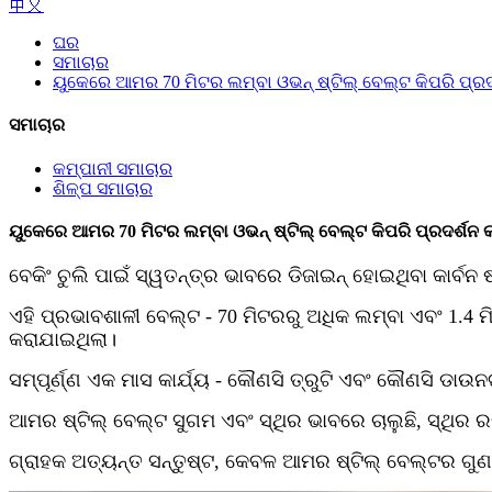
中文
ଘର
ସମାଚାର
ୟୁକେରେ ଆମର 70 ମିଟର ଲମ୍ବା ଓଭନ୍ ଷ୍ଟିଲ୍ ବେଲ୍ଟ କିପରି ପ୍ରଦର
ସମାଚାର
କମ୍ପାନୀ ସମାଚାର
ଶିଳ୍ପ ସମାଚାର
ୟୁକେରେ ଆମର 70 ମିଟର ଲମ୍ବା ଓଭନ୍ ଷ୍ଟିଲ୍ ବେଲ୍ଟ କିପରି ପ୍ରଦର୍ଶନ କ
ବେକିଂ ଚୁଲି ପାଇଁ ସ୍ୱତନ୍ତ୍ର ଭାବରେ ଡିଜାଇନ୍ ହୋଇଥିବା କାର୍ବନ 
ଏହି ପ୍ରଭାବଶାଳୀ ବେଲ୍ଟ - 70 ମିଟରରୁ ଅଧିକ ଲମ୍ବା ଏବଂ 1.4 
କରାଯାଇଥିଲା।
ସମ୍ପୂର୍ଣ୍ଣ ଏକ ମାସ କାର୍ଯ୍ୟ - କୌଣସି ତ୍ରୁଟି ଏବଂ କୌଣସି ଡାଉନଟ
ଆମର ଷ୍ଟିଲ୍ ବେଲ୍ଟ ସୁଗମ ଏବଂ ସ୍ଥିର ଭାବରେ ଚାଲୁଛି, ସ୍ଥିର 
ଗ୍ରାହକ ଅତ୍ୟନ୍ତ ସନ୍ତୁଷ୍ଟ, କେବଳ ଆମର ଷ୍ଟିଲ୍ ବେଲ୍ଟର ଗୁଣବତ