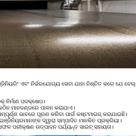
ିନିୟରିଂ ଏବଂ ନିର୍ଭରଯୋଗ୍ୟ ସେବା ଯାହା ନିଶ୍ଚିତ କରେ ଯେ ବେଲ୍ଟ
କ୍ ନିର୍ମାଣ ପଦକ୍ଷେପ।
 କଠିନ ମାନଦଣ୍ଡରେ ପାଳନ କରାଯାଏ।
ୂର୍ଣ୍ଣ ଭାବରେ ପୂରଣ କରିବା ପାଇଁ କଷ୍ଟମାଇଜ୍ କରାଯାଇଛି।
 ଇଞ୍ଜିନିୟରମାନଙ୍କ ଦ୍ୱାରା ସମ୍ପାଦିତ ମାନକିତ ପ୍ରକ୍ରିୟା।
ି ସଫଳ ପରୀକ୍ଷଣ ଉତ୍ପାଦନ ପର୍ଯ୍ୟନ୍ତ ସାଇଟ୍ ସହାୟତା।