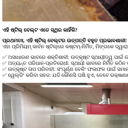
ଏହି ଷ୍ଟିଲ୍ ବେଲ୍ଟ ଏତେ ସ୍ଥିର କାହିଁକି?
ପ୍ରଥମତଃ, ଏହି ଷ୍ଟିଲ୍ ବେଲ୍ଟର ଉତ୍ପତ୍ତି ବହୁତ ପ୍ରଭାବଶାଳୀ!
ଏହା ପ୍ରିମିୟମ୍ କାର୍ବନ ଷ୍ଟିଲ୍‌ରେ କଷ୍ଟମ୍-ନିର୍ମିତ, ମିଙ୍ଗକେ ଦ
✅ ଅସାଧାରଣ ଭାବରେ ଶକ୍ତିଶାଳୀ: ଉତ୍କୃଷ୍ଟ ସ୍ଥାୟୀତ୍ୱ ପାଇଁ
✅ ଅତ୍ୟନ୍ତ ପରିଧାନ-ପ୍ରତିରୋଧୀ: ସ୍ଥାୟୀ ଭାବରେ ନିର୍ମିତ କଠିନ ପ
✅ ଉତ୍କୃଷ୍ଟ ତାପ ପରିବାହୀ: ସଂପୂର୍ଣ୍ଣ ବେକିଂ ଫଳାଫଳ ପାଇଁ ସମା
✅ ୱେଲ୍ଡିଂ କରିବା ସହଜ: ଯଦି କୌଣସି ଘଷି ହୁଏ, ତେବେ ରକ୍ଷ