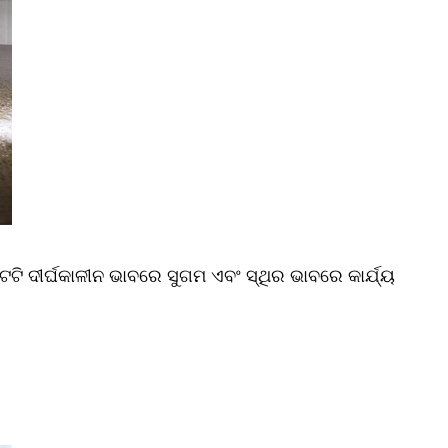
ଟି ଦୀର୍ଘକାଳୀନ ଭାବରେ ସୁଗମ ଏବଂ ସ୍ଥିର ଭାବରେ କାର୍ଯ୍ୟ