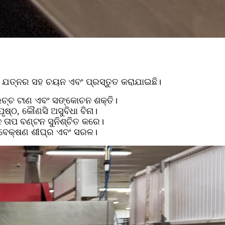
୍ୱାରା ଯତ୍ନର ସହ ଚୟନ ଏବଂ ପ୍ରସ୍ତୁତ କରାଯାଇଛି।
 ଉଚ୍ଚ ଟାଣ ଏବଂ ସଙ୍କୋଚନ ଶକ୍ତି।
ୃଷ୍ଠ, କୌଣସି ଅସୁବିଧା ବିନା।
ନ ତାପ ବଣ୍ଟନ ସୁନିଶ୍ଚିତ କରେ।
ଣାବେକ୍ଷଣ ଶୀଘ୍ର ଏବଂ ସରଳ।