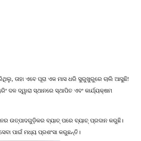
ିଲୁ, ତାହା ଏବେ ପୂରା ଏକ ମାସ ଧରି ସୁରୁଖୁରୁରେ ଚାଲି ଆସୁଛି!
ଂ ଦଳ ଦ୍ୱାରା ସ୍ଥାନରେ ସ୍ଥାପିତ ଏବଂ କାର୍ଯ୍ୟକ୍ଷମ
ନର ଉତ୍ପାଦଗୁଡ଼ିକର ବ୍ୟାଚ୍ ପରେ ବ୍ୟାଚ୍ ପ୍ରଦାନ କରୁଛି।
ସେବା ପାଇଁ ମଧ୍ୟ ପ୍ରଶଂସା କରୁଛନ୍ତି।